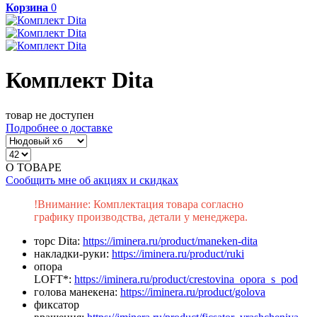
Корзина
0
Комплект Dita
товар не доступен
Подробнее о доставке
О ТОВАРЕ
Сообщить мне об акциях и скидках
!Внимание: Комплектация товара согласно
графику производства, детали у менеджера.
торс Dita:
https://iminera.ru/product/maneken-dita
накладки-руки:
https://iminera.ru/product/ruki
опора
LOFT*:
https://iminera.ru/product/crestovina_opora_s_pod
голова манекена:
https://iminera.ru/product/golova
фиксатор