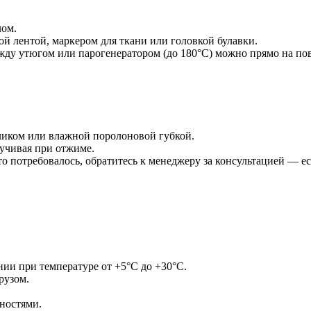
лом.
й лентой, маркером для ткани или головкой булавки.
жду утюгом или парогенератором (до 180°С) можно прямо на по
ликом или влажной поролоновой губкой.
ручивая при отжиме.
то потребовалось, обратитесь к менеджеру за консультацией — е
нии при температуре от +5°С до +30°С.
рузом.
ностями.