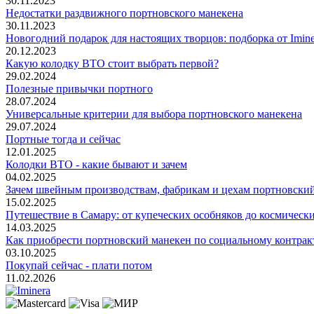
30.11.2023
Недостатки раздвижного портновского манекена
30.11.2023
Новогодний подарок для настоящих творцов: подборка от Imine
20.12.2023
Какую колодку ВТО стоит выбрать первой?
29.02.2024
Полезные привычки портного
28.07.2024
Универсальные критерии для выбора портновского манекена
29.07.2024
Портные тогда и сейчас
12.01.2025
Колодки ВТО - какие бывают и зачем
04.02.2025
Зачем швейным производствам, фабрикам и цехам портновски
15.02.2025
Путешествие в Самару: от купеческих особняков до космическ
14.03.2025
Как приобрести портновский манекен по социальному контрак
03.10.2025
Покупай сейчас - плати потом
11.02.2026