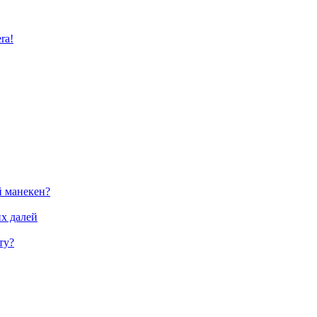
ra!
й манекен?
их далей
ту?