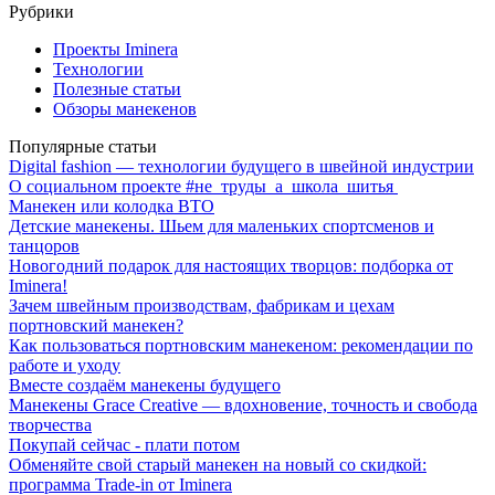
Рубрики
Проекты Iminera
Технологии
Полезные статьи
Обзоры манекенов
Популярные статьи
Digital fashion — технологии будущего в швейной индустрии
О социальном проекте #не_труды_а_школа_шитья
Манекен или колодка ВТО
Детские манекены. Шьем для маленьких спортсменов и
танцоров
Новогодний подарок для настоящих творцов: подборка от
Iminera!
Зачем швейным производствам, фабрикам и цехам
портновский манекен?
Как пользоваться портновским манекеном: рекомендации по
работе и уходу
Вместе создаём манекены будущего
Манекены Grace Creative — вдохновение, точность и свобода
творчества
Покупай сейчас - плати потом
Обменяйте свой старый манекен на новый со скидкой:
программа Trade-in от Iminera